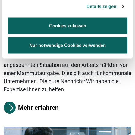
der Möglichkeit,die Einwilligungserklärung zu widerrufen)
Details zeigen
erfahren Sie in unserer
Datenschutzerklärung
—
Impressum
.
Cookies zulassen
KOMMUNALE UNTERNEHMEN
Nur notwendige Cookies verwenden
Der öffentliche Sektor steht durch den
Strukturwandel in Deutschland und der zunehmend
angespannten Situation auf den Arbeitsmärkten vor
einer Mammutaufgabe. Dies gilt auch für kommunale
Unternehmen. Die gute Nachricht: Wir haben die
Expertise Ihnen zu helfen.
Mehr erfahren