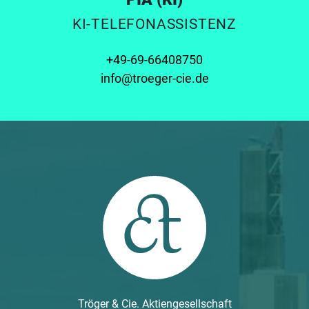
KI-TELEFONASSISTENZ
+49-69-66408750
info@troeger-cie.de
Tröger & Cie. Aktiengesellschaft