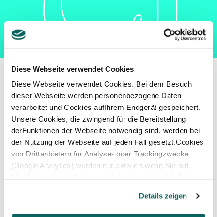
Diese Webseite verwendet Cookies
Diese Webseite verwendet Cookies. Bei dem Besuch
6 GRÜNDE FÜR EINE
dieser Webseite werden personenbezogene Daten
LANGFRISTIGE
verarbeitet und Cookies aufIhrem Endgerät gespeichert.
ZUSAMMENARBEIT.
Unsere Cookies, die zwingend für die Bereitstellung
derFunktionen der Webseite notwendig sind, werden bei
der Nutzung der Webseite auf jeden Fall gesetzt.Cookies
von Drittanbietern für Analyse- oder Trackingzwecke
1.
Ihr Berater kennt Ihre Voraussetzungen, Chancen
(Google Analytics) werden nur aktiviert,wenn Sie auf
und Pain Points in- und auswendig und kann Sie bei
"Cookies zulassen" klicken. Mehr dazu (einschließlich
zukünftigen Themen bestens beraten.
der Möglichkeit,die Einwilligungserklärung zu widerrufen)
Details zeigen
erfahren Sie in unserer
Datenschutzerklärung
—
2.
Gegenseitiges Vertrauen: Das ist wichtig, um auch
Impressum
.