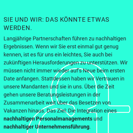
SIE UND WIR: DAS KÖNNTE ETWAS
WERDEN.
Langjährige Partnerschaften führen zu nachhaltigen
Ergebnissen. Wenn wir Sie erst einmal gut genug
kennen, ist es für uns ein leichtes, Sie auch bei
zukünftigen Herausforderungen zu unterstützen. Wir
müssen nicht immer wieder auf’s Neue beim ersten
Date anfangen. Stattdessen haben wir Vertrauen in
unsere Mandanten und sie in uns. Über die Zeit
gehen unsere Beratungsleistungen in der
Zusammenarbeit weit über das Besetzen von
Vakanzen hinaus. Das Ziel: Die Integration eines
nachhaltigen Personalmanagements
und
nachhaltiger Unternehmensführung
.