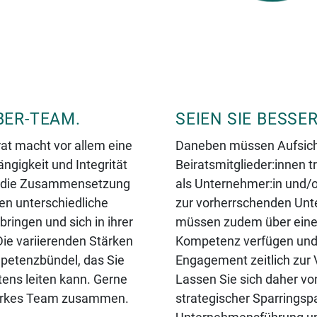
BER-TEAM.
SEIEN SIE BESSE
rat macht vor allem eine
Daneben müssen Aufsich
gigkeit und Integrität
Beiratsmitglieder:innen tr
st die Zusammensetzung
als Unternehmer:in und/o
ten unterschiedliche
zur vorherrschenden Unt
ringen und sich in ihrer
müssen zudem über eine
Die variierenden Stärken
Kompetenz verfügen und
petenzbündel, das Sie
Engagement zeitlich zur
tens leiten kann. Gerne
Lassen Sie sich daher vo
 starkes Team zusammen.
stra­te­gi­scher Spar­rings­p