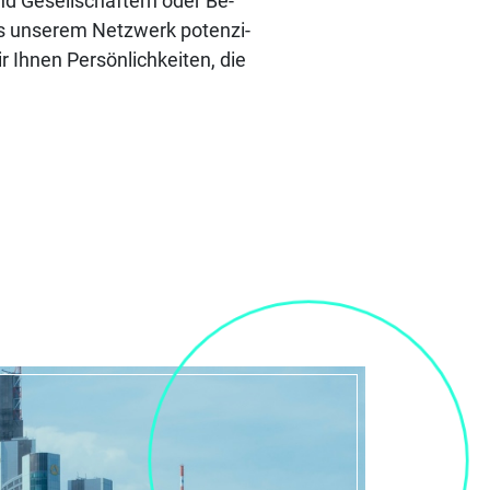
d Ge­sell­schaf­tern oder Be­
us un­se­rem Netz­werk po­ten­zi­
ir Ih­nen Per­sön­lich­kei­ten, die