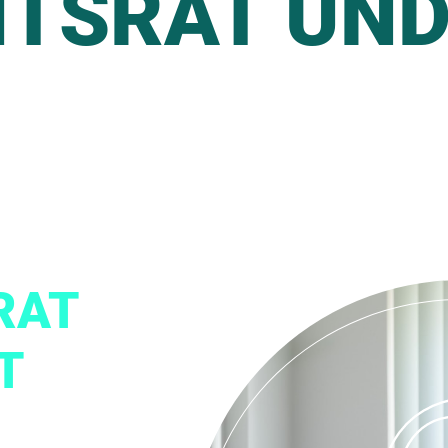
HTSRAT UN
RAT
T