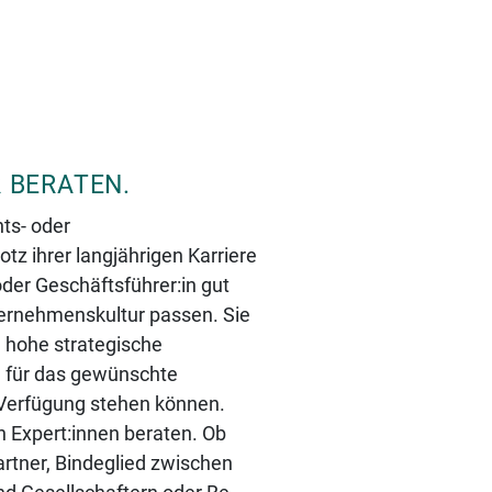
R BERATEN.
ts- oder
otz ihrer langjährigen Karriere
der Geschäftsführer:in gut
ernehmenskultur passen. Sie
 hohe strategische
 für das gewünschte
 Verfügung stehen können.
n Expert:innen beraten. Ob
art­ner, Bin­de­glied zwi­schen