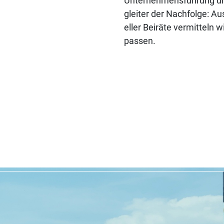
Un­ter­neh­mens­füh­rung un
glei­ter der Nach­fol­ge: A
el­ler Bei­rä­te ver­mit­teln w
pas­sen.