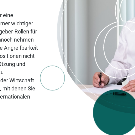
r eine
mer wichtiger.
eber-Rollen für
ennoch nehmen
e Angreifbarkeit
sitionen nicht
tützung und
zu
der Wirtschaft
, mit denen Sie
nternationalen