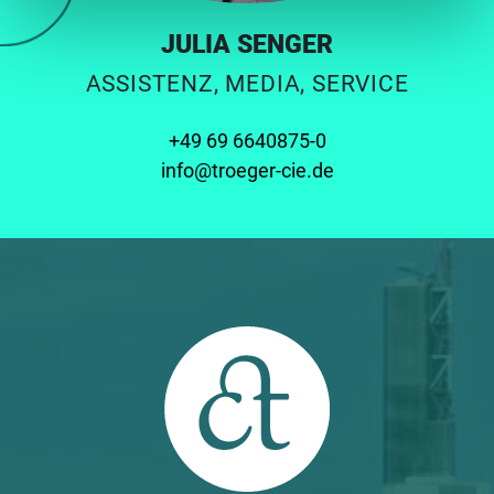
JULIA SENGER
ASSISTENZ, MEDIA, SERVICE
+49 69 6640875-0
info@troeger-cie.de